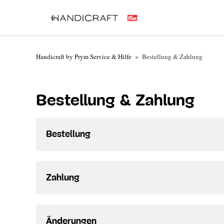
Handicraft by Prym Service & Hilfe
Bestellung & Zahlung
Bestellung & Zahlung
Bestellung
Wie kann ich eine Bestellung aufgeben?
Zahlung
Kann ich ohne Kundenkonto bestellen?
Welche Zahlungsmethoden gibt es?
Gibt es einen Mindestbestellwert?
Änderungen