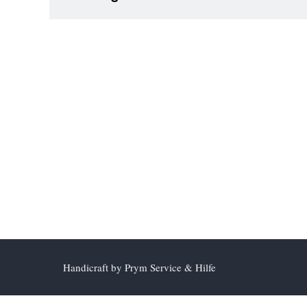
Wo finde ich meine Rechnung?
Kann ich meine Bestellung nachträglich ändern?
Ich habe keine Bestellbestätigung erhalten – was kann i
Wie löse ich einen Gutschein- oder Rabattcode ein?
Kann ich meine Bestellung stornieren?
Ist meine Zahlung sicher?
Was kann ich tun, wenn meine Bestellung bereits verse
Wann wird meine Zahlung abgebucht?
Handicraft by Prym Service & Hilfe